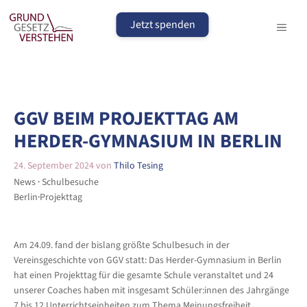
Zum
Inhalt
Jetzt spenden
MEN
springen
GGV BEIM PROJEKTTAG AM
HERDER-GYMNASIUM IN BERLIN
24. September 2024
von
Thilo Tesing
News
 · 
Schulbesuche
Berlin
·
Projekttag
Am 24.09. fand der bislang größte Schulbesuch in der
Vereinsgeschichte von GGV statt: Das Herder-Gymnasium in Berlin
hat einen Projekttag für die gesamte Schule veranstaltet und 24
unserer Coaches haben mit insgesamt Schüler:innen des Jahrgänge
7 bis 12 Unterrichtseinheiten zum Thema Meinungsfreiheit