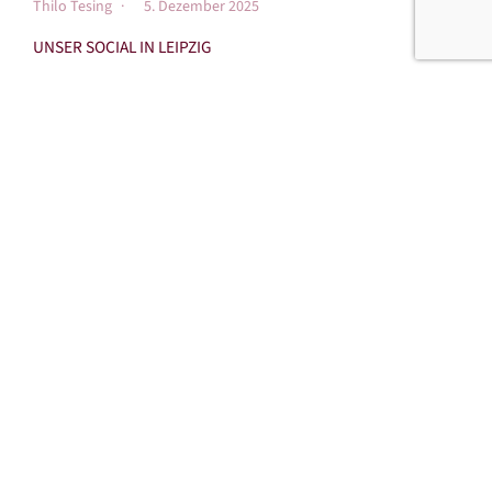
Thilo Tesing
5. Dezember 2025
UNSER SOCIAL IN LEIPZIG
Für das diesjährige Herbst-Social inklusive unserer
Mitgliederversammlung sind wir nach Leipzig gereist.
Mehr erfahren