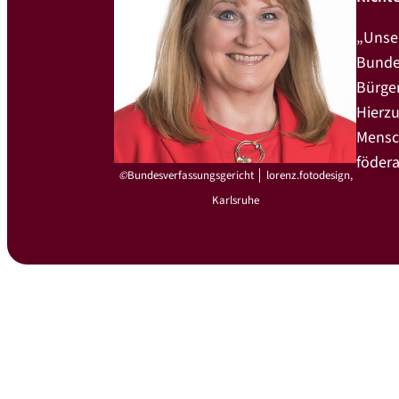
„Unser
vermittelt
Bunde
ttlung genau an
Bürger
m Grundgesetz
Hierzu
Mensch
födera
©
Bundesverfassungsgericht │ lorenz.fotodesign,
Karlsruhe