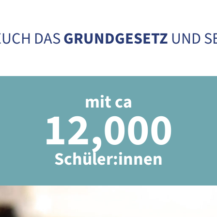
EUCH DAS
GRUNDGESETZ
UND SE
mit ca
12,000
Schüler:innen