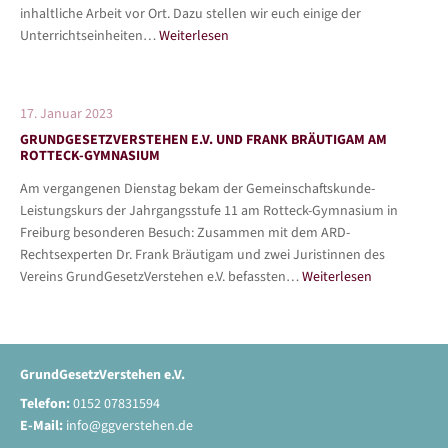
inhaltliche Arbeit vor Ort. Dazu stellen wir euch einige der
Unterrichtseinheiten…
Weiterlesen
17. Januar 2023
GRUNDGESETZVERSTEHEN E.V. UND FRANK BRÄUTIGAM AM
ROTTECK-GYMNASIUM
Am vergangenen Dienstag bekam der Gemeinschaftskunde-
Leistungskurs der Jahrgangsstufe 11 am Rotteck-Gymnasium in
Freiburg besonderen Besuch: Zusammen mit dem ARD-
Rechtsexperten Dr. Frank Bräutigam und zwei Juristinnen des
Vereins GrundGesetzVerstehen e.V. befassten…
Weiterlesen
GrundGesetzVerstehen e.V.
Telefon:
0152 07831594
E-Mail:
info@ggverstehen.de