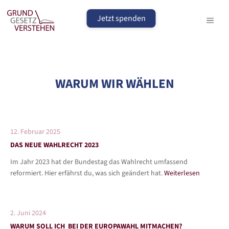
Zum
Inhalt
Jetzt spenden
MEN
springen
WARUM WIR WÄHLEN
12. Februar 2025
DAS NEUE WAHLRECHT 2023
Im Jahr 2023 hat der Bundestag das Wahlrecht umfassend
reformiert. Hier erfährst du, was sich geändert hat.
Weiterlesen
2. Juni 2024
WARUM SOLL ICH BEI DER EUROPAWAHL MITMACHEN?